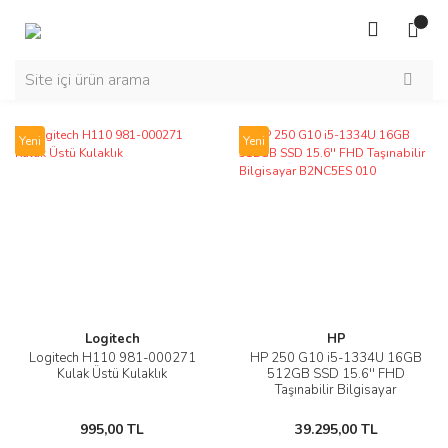
Yeni
Yeni
Logitech
HP
Logitech H110 981-000271
HP 250 G10 i5-1334U 16GB
Kulak Üstü Kulaklık
512GB SSD 15.6'' FHD
Taşınabilir Bilgisayar
B2NC5ES 010
995,00 TL
39.295,00 TL