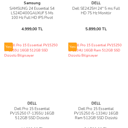
Samsung
DELL
SAMSUNG 24 Essential S4
Dell SE2425H 24'' 5 ms Full
LS24D400GAUXUF 5 Ms
HD 75 Hz Monitör
100 Hz Full HD IPS Pivot
Monitör
4.999,00 TL
5.899,00 TL
Yeni
Yeni
DELL
DELL
Dell Pro 15 Essential
Dell Pro 15 Essential
PV15250 I7-1355U 16GB
PV15250 i5-1334U 16GB
512GB SSD Dizüstü
Ram 512GB SSD Dizüstü
Bilgisayar
Bilgisayar