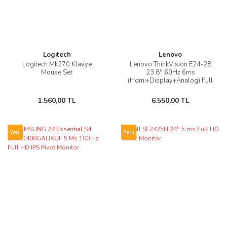
Logitech
Lenovo
Logitech Mk270 Klavye
Lenovo ThinkVision E24-28
Mouse Set
23.8'' 60Hz 6ms
(Hdmı+Display+Analog) Full
HD IPS Pivot Monitör
62B6MAT3TK
1.560,00 TL
6.550,00 TL
Yeni
Yeni