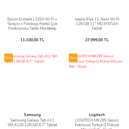
Epson Ecotank L3250 Wi-Fi +
Apple iPad 11. Nesil Wi-Fi
Tarayıcı + Fotokopi Renkli Çok
128 GB 11'' MD3Y4TU/A
Fonksiyonlu Tanklı Mürekkep
Tablet
Püskürtmeli Yazıcı ( ORİJİNAL)
11.100,00 TL
27.999,00 TL
Yeni
Yeni
Samsung
Logitech
Samsung Galaxy Tab A11
LOGITECH MK295 Sessiz
SM-X130 128 GB 8.7'' Tablet
Kablosuz Türkçe Q Klavye