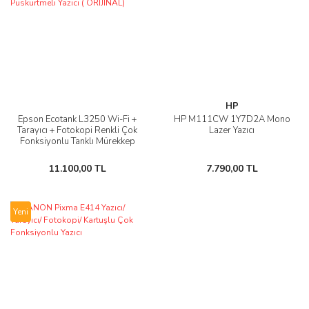
HP
Epson Ecotank L3250 Wi-Fi +
HP M111CW 1Y7D2A Mono
Tarayıcı + Fotokopi Renkli Çok
Lazer Yazıcı
Fonksiyonlu Tanklı Mürekkep
Püskürtmeli Yazıcı ( ORİJİNAL)
11.100,00 TL
7.790,00 TL
Yeni