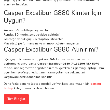
yoğun iş yükü altında termal throttling yaşamadan stabil performans
sunmayı hedefler.
Casper Excalibur G880 Kimler İçin
Uygun?
Yüksek FPS hedefleyen oyuncular
Render, 3D modelleme ve video editörleri
Geleceğe dönük güçlü bir laptop isteyenler
Masaüstü performansına yakın mobil çözüm arayanlar
Casper Excalibur G880 Alınır mı?
Eğer güçlü bir ekran kartı, yüksek RAM kapasitesi ve uzun vadeli
performans arıyorsanız,
Casper Excalibur G880 i7-13620H RTX 5070
modeli üst segmentte değerlendirilmesi gereken bir gaming laptop. Hem
oyun hem profesyonel kullanım senaryolarında beklentileri
karşılayabilecek donanıma sahiptir.
Daha fazla gaming laptop modeli ve fiyat karşılaştırmaları için
gaming
laptop
kategorimizi inceleyebilirsiniz.
Tüm Bloglar