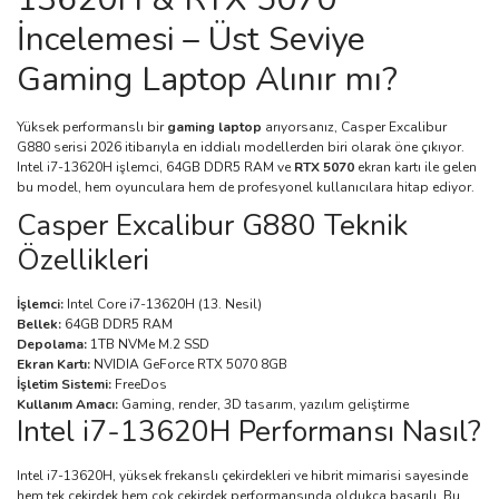
İncelemesi – Üst Seviye
Gaming Laptop Alınır mı?
Yüksek performanslı bir
gaming laptop
arıyorsanız, Casper Excalibur
G880 serisi 2026 itibarıyla en iddialı modellerden biri olarak öne çıkıyor.
Intel i7-13620H işlemci, 64GB DDR5 RAM ve
RTX 5070
ekran kartı ile gelen
bu model, hem oyunculara hem de profesyonel kullanıcılara hitap ediyor.
Casper Excalibur G880 Teknik
Özellikleri
İşlemci:
Intel Core i7-13620H (13. Nesil)
Bellek:
64GB DDR5 RAM
Depolama:
1TB NVMe M.2 SSD
Ekran Kartı:
NVIDIA GeForce RTX 5070 8GB
İşletim Sistemi:
FreeDos
Kullanım Amacı:
Gaming, render, 3D tasarım, yazılım geliştirme
Intel i7-13620H Performansı Nasıl?
Intel i7-13620H, yüksek frekanslı çekirdekleri ve hibrit mimarisi sayesinde
hem tek çekirdek hem çok çekirdek performansında oldukça başarılı. Bu