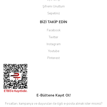
Şifremi Unuttum
Sepetiniz
BİZİ TAKİP EDİN
Facebook
Twitter
Instagram
Youtube
Pinterest
E-Bültene Kayıt Ol!
Fırsatları, kampanya ve duyuruları ile ilgili e-posta almak ister misiniz?