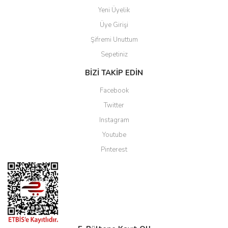
Yeni Üyelik
Üye Girişi
Şifremi Unuttum
Sepetiniz
BİZİ TAKİP EDİN
Facebook
Twitter
Instagram
Youtube
Pinterest