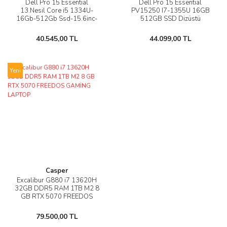
Dell Pro 15 Essential
Dell Pro 15 Essential
13.Nesil Core i5 1334U-
PV15250 I7-1355U 16GB
16Gb-512Gb Ssd-15.6inc-
512GB SSD Dizüstü
W11
Bilgisayar
40.545,00 TL
44.099,00 TL
Yeni
Casper
Excalibur G880 i7 13620H
32GB DDR5 RAM 1TB M2 8
GB RTX 5070 FREEDOS
GAMİNG LAPTOP
79.500,00 TL