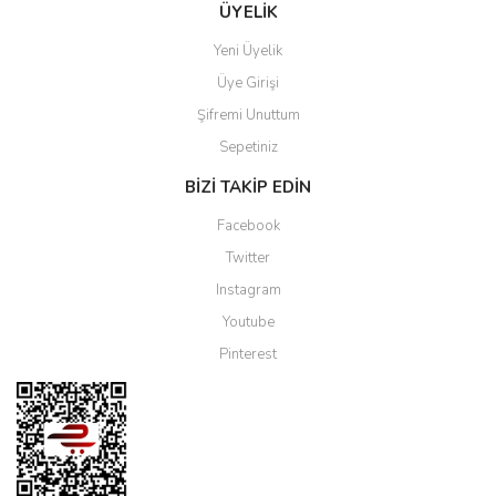
ÜYELİK
Yeni Üyelik
Üye Girişi
Şifremi Unuttum
Sepetiniz
BİZİ TAKİP EDİN
Facebook
Twitter
Instagram
Youtube
Pinterest