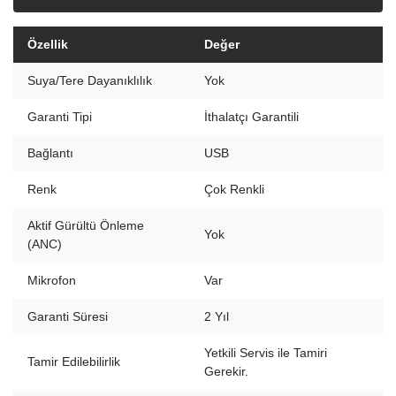
Özellik
Değer
Suya/Tere Dayanıklılık
Yok
Garanti Tipi
İthalatçı Garantili
Bağlantı
USB
Renk
Çok Renkli
Aktif Gürültü Önleme
Yok
(ANC)
Mikrofon
Var
Garanti Süresi
2 Yıl
Yetkili Servis ile Tamiri
Tamir Edilebilirlik
Gerekir.