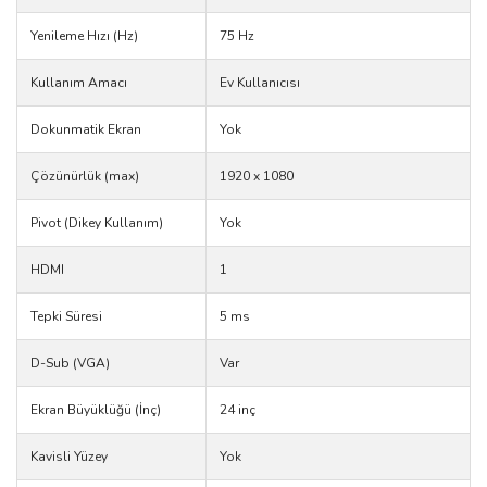
Yenileme Hızı (Hz)
75 Hz
Kullanım Amacı
Ev Kullanıcısı
Dokunmatik Ekran
Yok
Çözünürlük (max)
1920 x 1080
Pivot (Dikey Kullanım)
Yok
HDMI
1
Tepki Süresi
5 ms
D-Sub (VGA)
Var
Ekran Büyüklüğü (İnç)
24 inç
Kavisli Yüzey
Yok