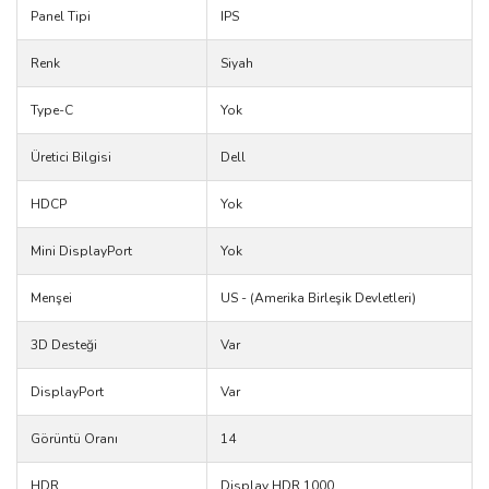
Panel Tipi
IPS
Renk
Siyah
Type-C
Yok
Üretici Bilgisi
Dell
HDCP
Yok
Mini DisplayPort
Yok
Menşei
US - (Amerika Birleşik Devletleri)
3D Desteği
Var
DisplayPort
Var
Görüntü Oranı
14
HDR
Display HDR 1000