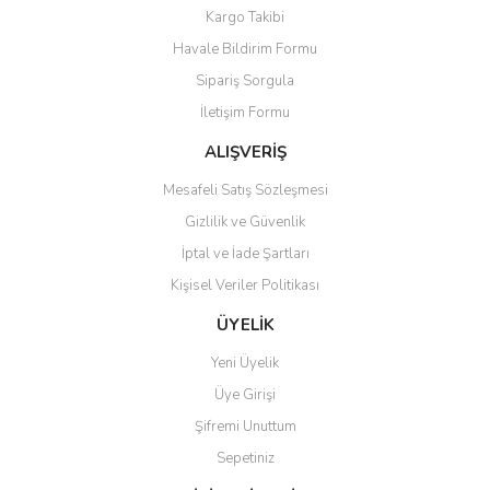
Yorum Yaz
Soru Sor
Kargo Takibi
Ürün resmi kalitesiz, bozuk veya görüntülenemiyor.
Havale Bildirim Formu
Ürün açıklamasında eksik bilgiler bulunuyor.
Sipariş Sorgula
Ürün bilgilerinde hatalar bulunuyor.
İletişim Formu
Ürün fiyatı diğer sitelerden daha pahalı.
Bu ürüne benzer farklı alternatifler olmalı.
ALIŞVERİŞ
Mesafeli Satış Sözleşmesi
Gizlilik ve Güvenlik
İptal ve İade Şartları
Kişisel Veriler Politikası
Gönder
ÜYELİK
Yeni Üyelik
Üye Girişi
Şifremi Unuttum
Sepetiniz