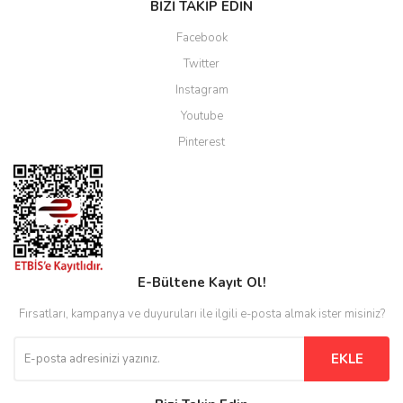
BİZİ TAKİP EDİN
Facebook
Twitter
Instagram
Youtube
Pinterest
E-Bültene Kayıt Ol!
Fırsatları, kampanya ve duyuruları ile ilgili e-posta almak ister misiniz?
EKLE