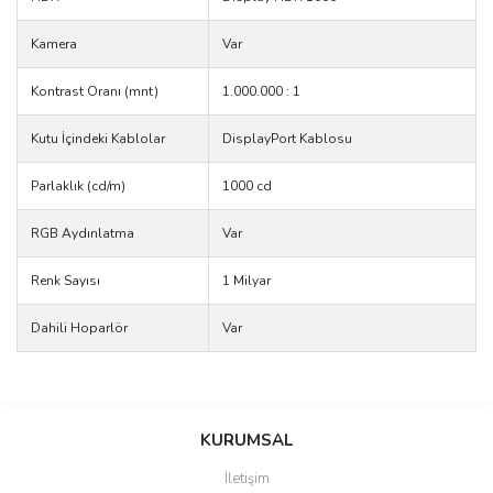
Kamera
Var
Kontrast Oranı (mnt)
1.000.000 : 1
Kutu İçindeki Kablolar
DisplayPort Kablosu
Parlaklık (cd/m)
1000 cd
RGB Aydınlatma
Var
Renk Sayısı
1 Milyar
Dahili Hoparlör
Var
Bu ürünün fiyat bilgisi, resim, ürün açıklamalarında ve diğer
konularda yetersiz gördüğünüz noktaları öneri formunu kullanarak
Bu ürüne ilk yorumu siz yapın!
Ürün hakkında henüz soru sorulmamış.
KURUMSAL
tarafımıza iletebilirsiniz.
Görüş ve önerileriniz için teşekkür ederiz.
İletişim