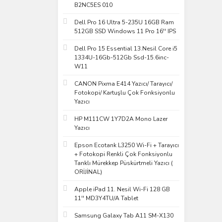
B2NC5ES 010
Dell Pro 16 Ultra 5-235U 16GB Ram
512GB SSD Windows 11 Pro 16'' IPS
Dell Pro 15 Essential 13.Nesil Core i5
1334U-16Gb-512Gb Ssd-15.6inc-
W11
CANON Pixma E414 Yazıcı/ Tarayıcı/
Fotokopi/ Kartuşlu Çok Fonksiyonlu
Yazıcı
HP M111CW 1Y7D2A Mono Lazer
Yazıcı
Epson Ecotank L3250 Wi-Fi + Tarayıcı
+ Fotokopi Renkli Çok Fonksiyonlu
Tanklı Mürekkep Püskürtmeli Yazıcı (
ORİJİNAL)
Apple iPad 11. Nesil Wi-Fi 128 GB
11'' MD3Y4TU/A Tablet
Samsung Galaxy Tab A11 SM-X130