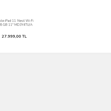
le iPad 11. Nesil Wi-Fi
İncele
8 GB 11'' MD3Y4TU/A
Tablet
Sepete Ekle
27.999,00 TL