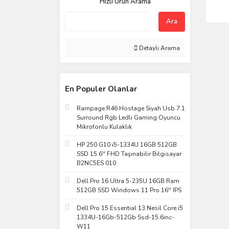
Hızlı Ürün Arama
Ara
Detaylı Arama
En Populer Olanlar
Rampage R46 Hostage Siyah Usb 7.1
Surround Rgb Ledli Gaming Oyuncu
Mikrofonlu Kulaklık
HP 250 G10 i5-1334U 16GB 512GB
SSD 15.6'' FHD Taşınabilir Bilgisayar
B2NC5ES 010
Dell Pro 16 Ultra 5-235U 16GB Ram
512GB SSD Windows 11 Pro 16'' IPS
Dell Pro 15 Essential 13.Nesil Core i5
1334U-16Gb-512Gb Ssd-15.6inc-
W11