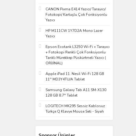
CANON Pixma E414 Yazıcı/ Tarayıcı/
Fotokopi/ Kartuşlu Çok Fonksiyonlu
Yazıcı
HP M111CW 1Y7D2A Mono Lazer
Yazıcı
Epson Ecotank L3250 Wi-Fi + Tarayıcı
+ Fotokopi Renkli Çok Fonksiyonlu
Tanklı Mürekkep Püskürtmeli Yazıcı (
ORİJİNAL)
Apple iPad 11. Nesil Wi-Fi 128 GB
11'' MD3Y4TU/A Tablet
Samsung Galaxy Tab A11 SM-X130
128 GB 8.7'' Tablet
LOGITECH MK295 Sessiz Kablosuz
Türkçe Q Klavye Mouse Seti - Siyah
Sponsor Ürünler