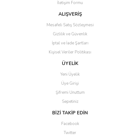
İletişim Formu
Ürün fiyatı diğer sitelerden daha pahalı.
Bu ürüne benzer farklı alternatifler olmalı.
ALIŞVERİŞ
Mesafeli Satış Sözleşmesi
Gizlilik ve Güvenlik
İptal ve İade Şartları
Kişisel Veriler Politikası
Gönder
ÜYELİK
Yeni Üyelik
Üye Girişi
Şifremi Unuttum
Sepetiniz
BİZİ TAKİP EDİN
Facebook
Twitter