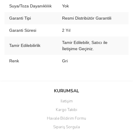
Suya/Toza Dayanıklılık
Yok
Garanti Tipi
Resmi Distribütör Garantili
Garanti Süresi
2 Yıl
Tamir Edilebilir, Satıcı ile
Tamir Edilebilirlik
İletişime Geçiniz.
Renk
Gri
Bu ürünün fiyat bilgisi, resim, ürün açıklamalarında ve diğer
konularda yetersiz gördüğünüz noktaları öneri formunu kullanarak
Bu ürüne ilk yorumu siz yapın!
Ürün hakkında henüz soru sorulmamış.
KURUMSAL
tarafımıza iletebilirsiniz.
Görüş ve önerileriniz için teşekkür ederiz.
İletişim
Yorum Yaz
Soru Sor
Kargo Takibi
Ürün resmi kalitesiz, bozuk veya görüntülenemiyor.
Havale Bildirim Formu
Ürün açıklamasında eksik bilgiler bulunuyor.
Sipariş Sorgula
Ürün bilgilerinde hatalar bulunuyor.